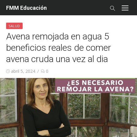
Skip
FMM Educación
to
content
SALUD
Avena remojada en agua 5
beneficios reales de comer
avena cruda una vez al dia
Posted
abril 5, 2024
0
on