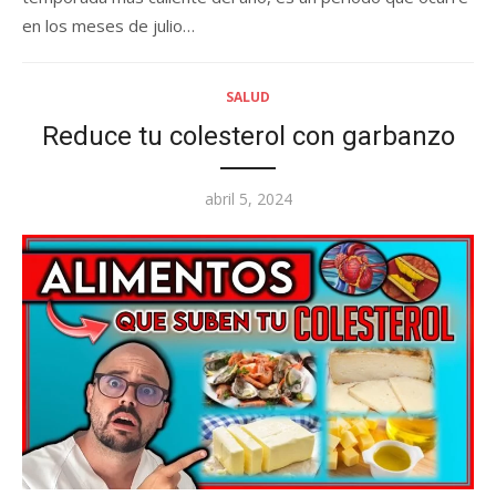
en los meses de julio…
SALUD
Reduce tu colesterol con garbanzo
Posted
abril 5, 2024
on