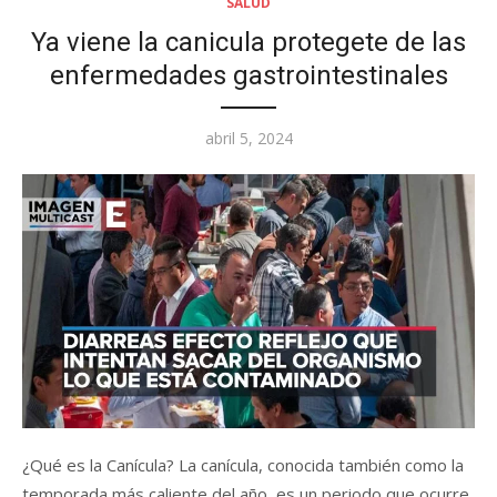
SALUD
Ya viene la canicula protegete de las
enfermedades gastrointestinales
Posted
abril 5, 2024
on
¿Qué es la Canícula? La canícula, conocida también como la
temporada más caliente del año, es un periodo que ocurre