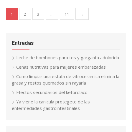
Paginación
1
2
3
…
11
→
de
entradas
Entradas
Leche de bombones para tos y garganta adolorida
Cenas nutritivas para mujeres embarazadas
Como limpiar una estufa de vitroceramica elimina la
grasa y restos quemados sin rayarla
Efectos secundarios del ketorolaco
Ya viene la canicula protegete de las
enfermedades gastrointestinales