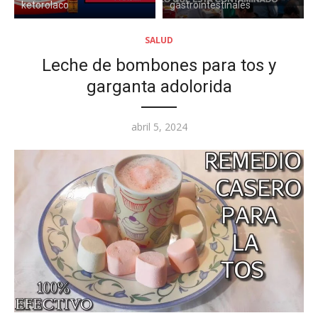
ketorolaco
gastrointestinales
SALUD
Leche de bombones para tos y
garganta adolorida
Posted
abril 5, 2024
on