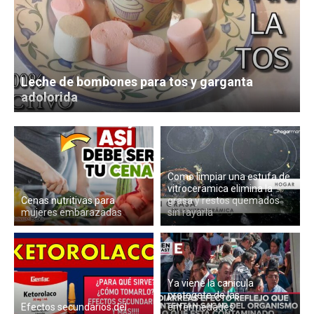
Leche de bombones para tos y garganta
adolorida
Como limpiar una estufa de
vitroceramica elimina la
Cenas nutritivas para
grasa y restos quemados
mujeres embarazadas
sin rayarla
Ya viene la canicula
protegete de las
Efectos secundarios del
enfermedades