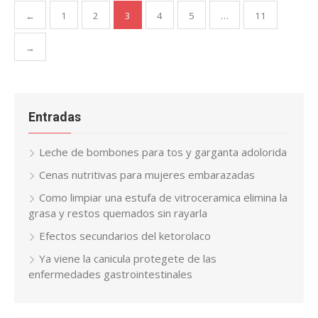
Paginación
←
1
2
3
4
5
…
11
de
entradas
→
Entradas
Leche de bombones para tos y garganta adolorida
Cenas nutritivas para mujeres embarazadas
Como limpiar una estufa de vitroceramica elimina la
grasa y restos quemados sin rayarla
Efectos secundarios del ketorolaco
Ya viene la canicula protegete de las
enfermedades gastrointestinales