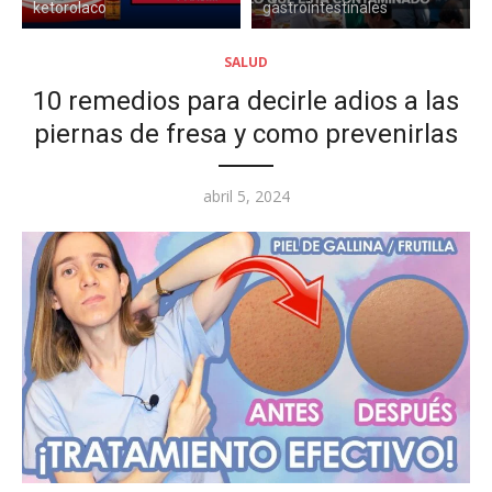
ketorolaco
gastrointestinales
SALUD
10 remedios para decirle adios a las
piernas de fresa y como prevenirlas
Posted
abril 5, 2024
on