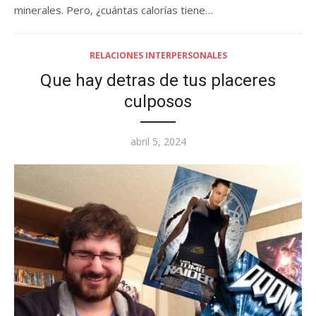
minerales. Pero, ¿cuántas calorías tiene…
RELACIONES INTERPERSONALES
Que hay detras de tus placeres
culposos
Posted
abril 5, 2024
on