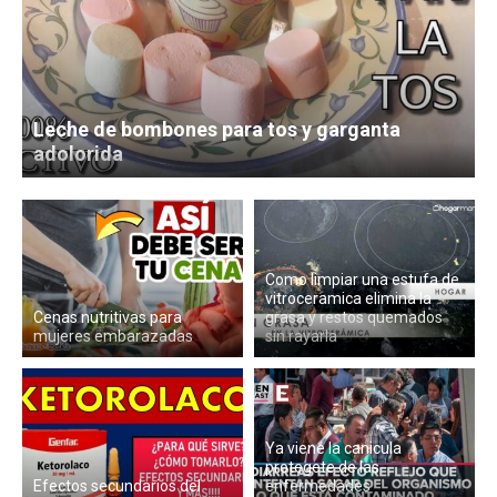
Leche de bombones para tos y garganta
adolorida
Como limpiar una estufa de
vitroceramica elimina la
Cenas nutritivas para
grasa y restos quemados
mujeres embarazadas
sin rayarla
Ya viene la canicula
protegete de las
Efectos secundarios del
enfermedades